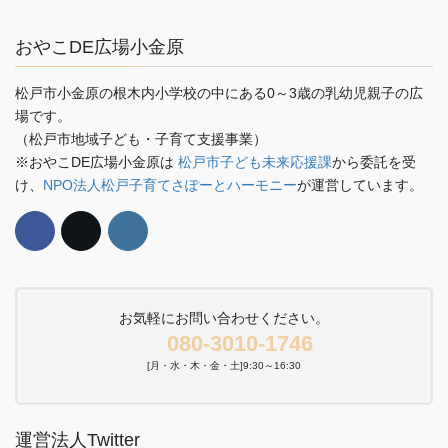
おやこDE広場小金原
松戸市小金原の根木内小学校の中にある0～3歳の乳幼児親子の広
場です。
（松戸市地域子ども・子育て支援事業）
※おやこDE広場小金原は
松戸市子ども未来応援課
から委託を受
け、
NPO法人松戸子育てさぽーとハーモニー
が運営しています。
お気軽にお問い合わせください。
080-3010-1746
[月・水・木・金・土]9:30～16:30
運営法人Twitter