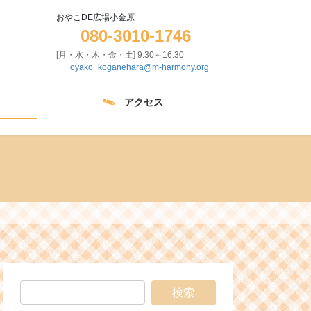
おやこDE広場小金原
080-3010-1746
[月・水・木・金・土] 9:30～16:30
oyako_koganehara@m-harmony.org
アクセス