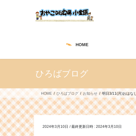
コ
ナ
ン
ビ
テ
ゲ
ン
ー
ツ
シ
へ
ョ
HOME
ス
ン
キ
に
ッ
移
プ
動
ひろばブログ
HOME
ひろばブログ
お知らせ
明日3/11(月)おは
2024年3月10日
/ 最終更新日時 :
2024年3月10日