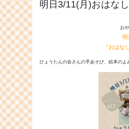
明日3/11(月)おは
おや
明
『おはなしの
ひょうたんの会さんの手あそび、絵本のよ