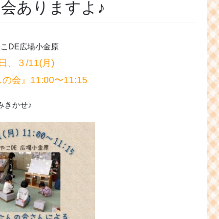
なし会ありますよ♪
こDE広場小金原
日、３/11(月)
会』11:00〜11:15
みきかせ♪