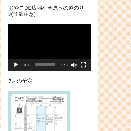
おやこDE広場小金原への道のり
♪(音量注意)
動
画
プ
レ
ー
ヤ
00:00
02:19
ー
7月の予定