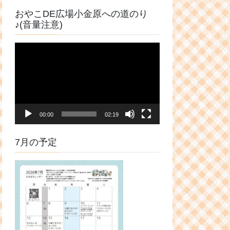
おやこDE広場小金原への道のり
♪(音量注意)
動
画
プ
レ
ー
ヤ
00:00
02:19
ー
7月の予定