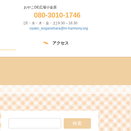
おやこDE広場小金原
080-3010-1746
[月・水・木・金・土] 9:30～16:30
oyako_koganehara@m-harmony.org
アクセス