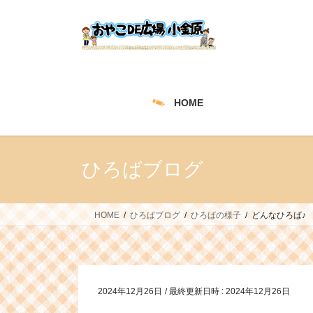
コ
ナ
ン
ビ
テ
ゲ
ン
ー
ツ
シ
へ
ョ
HOME
ス
ン
キ
に
ッ
移
プ
動
ひろばブログ
HOME
ひろばブログ
ひろばの様子
どんなひろば♪
2024年12月26日
/ 最終更新日時 :
2024年12月26日