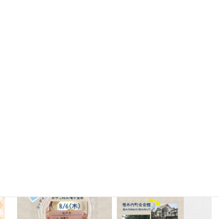
Instagram
oyako_koganehara