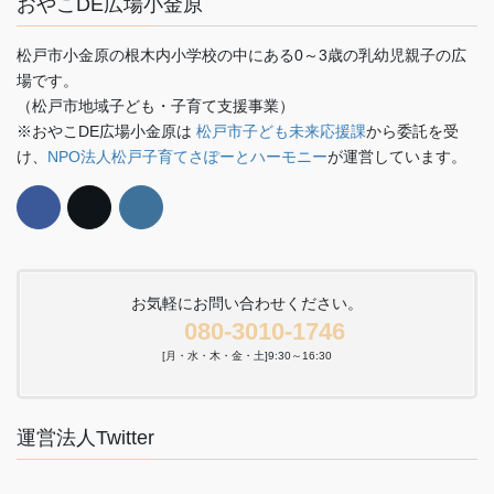
おやこDE広場小金原
松戸市小金原の根木内小学校の中にある0～3歳の乳幼児親子の広
場です。
（松戸市地域子ども・子育て支援事業）
※おやこDE広場小金原は
松戸市子ども未来応援課
から委託を受
け、
NPO法人松戸子育てさぽーとハーモニー
が運営しています。
お気軽にお問い合わせください。
080-3010-1746
[月・水・木・金・土]9:30～16:30
運営法人Twitter