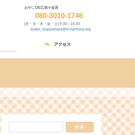
おやこDE広場小金原
080-3010-1746
[月・水・木・金・土] 9:30～16:30
oyako_koganehara@m-harmony.org
アクセス