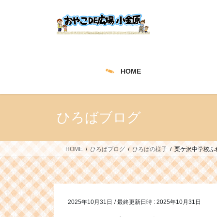
コ
ナ
ン
ビ
テ
ゲ
ン
ー
ツ
シ
へ
ョ
HOME
ス
ン
キ
に
ッ
移
プ
動
ひろばブログ
HOME
ひろばブログ
ひろばの様子
栗ケ沢中学校ふ
2025年10月31日
/ 最終更新日時 :
2025年10月31日