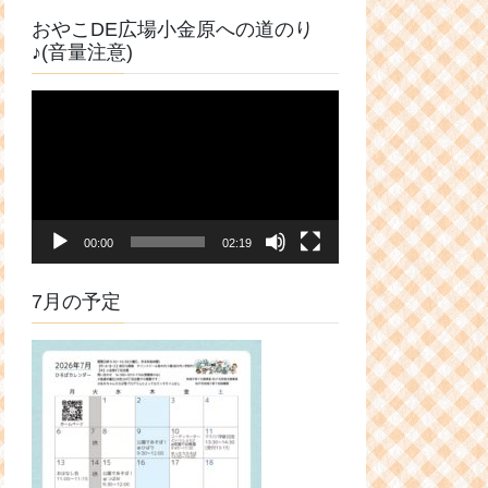
おやこDE広場小金原への道のり
♪(音量注意)
動
画
プ
レ
ー
ヤ
00:00
02:19
ー
7月の予定