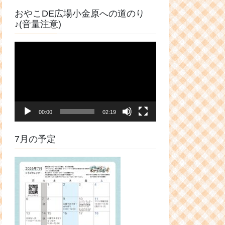
おやこDE広場小金原への道のり
♪(音量注意)
動
画
プ
レ
ー
ヤ
00:00
02:19
ー
7月の予定