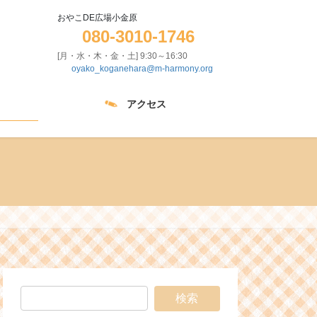
おやこDE広場小金原
080-3010-1746
[月・水・木・金・土] 9:30～16:30
oyako_koganehara@m-harmony.org
アクセス