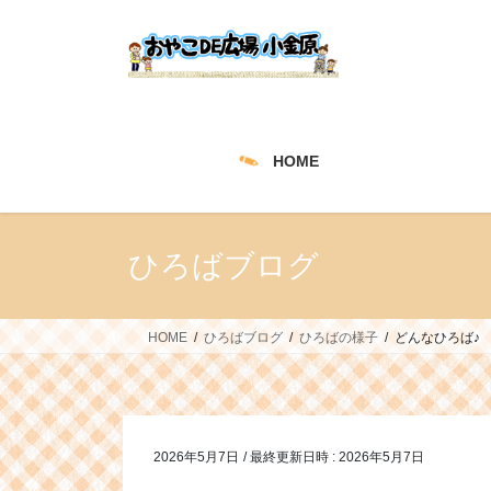
コ
ナ
ン
ビ
テ
ゲ
ン
ー
ツ
シ
へ
ョ
HOME
ス
ン
キ
に
ッ
移
プ
動
ひろばブログ
HOME
ひろばブログ
ひろばの様子
どんなひろば♪
2026年5月7日
/ 最終更新日時 :
2026年5月7日