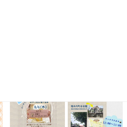
oyako_koganehara