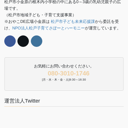
松戸市小金原の根木内小学校の中にある0～3歳の乳幼児親子の広
場です。
（松戸市地域子ども・子育て支援事業）
※おやこDE広場小金原は
松戸市子ども未来応援課
から委託を受
け、
NPO法人松戸子育てさぽーとハーモニー
が運営しています。
お気軽にお問い合わせください。
080-3010-1746
[月・水・木・金・土]9:30～16:30
運営法人Twitter