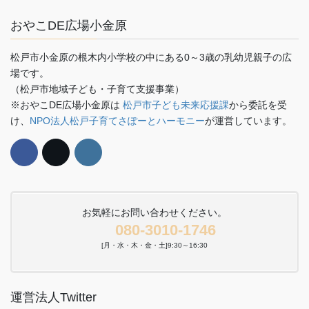
おやこDE広場小金原
松戸市小金原の根木内小学校の中にある0～3歳の乳幼児親子の広
場です。
（松戸市地域子ども・子育て支援事業）
※おやこDE広場小金原は
松戸市子ども未来応援課
から委託を受
け、
NPO法人松戸子育てさぽーとハーモニー
が運営しています。
お気軽にお問い合わせください。
080-3010-1746
[月・水・木・金・土]9:30～16:30
運営法人Twitter