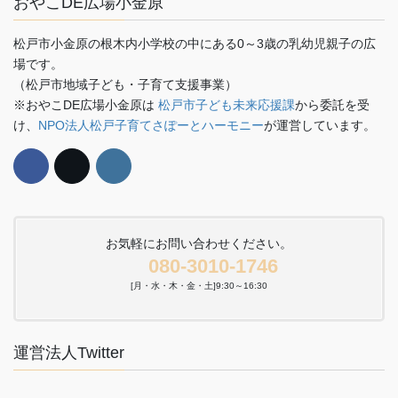
おやこDE広場小金原
松戸市小金原の根木内小学校の中にある0～3歳の乳幼児親子の広
場です。
（松戸市地域子ども・子育て支援事業）
※おやこDE広場小金原は
松戸市子ども未来応援課
から委託を受
け、
NPO法人松戸子育てさぽーとハーモニー
が運営しています。
お気軽にお問い合わせください。
080-3010-1746
[月・水・木・金・土]9:30～16:30
運営法人Twitter