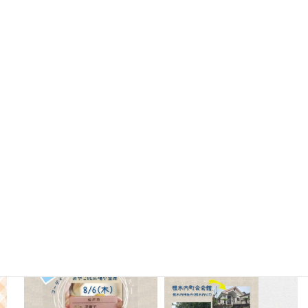
Instagram
oyako_koganehara