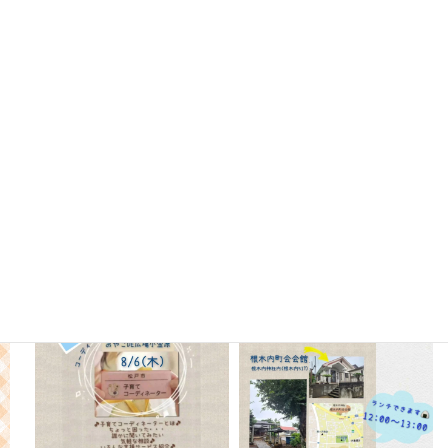
oyako_koganehara