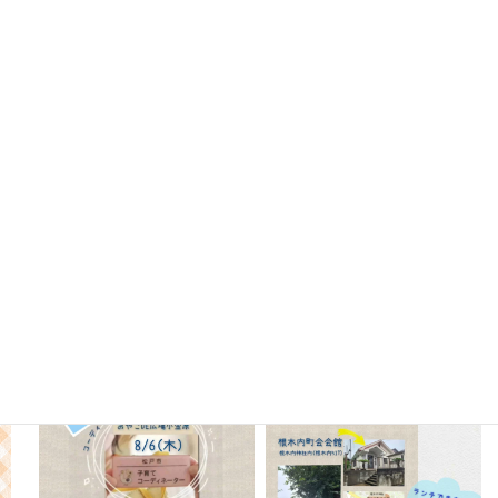
Instagram
oyako_koganehara