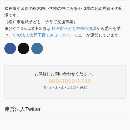
松戸市小金原の根木内小学校の中にある0～3歳の乳幼児親子の広
場です。
（松戸市地域子ども・子育て支援事業）
※おやこDE広場小金原は
松戸市子ども未来応援課
から委託を受
け、
NPO法人松戸子育てさぽーとハーモニー
が運営しています。
お気軽にお問い合わせください。
080-3010-1746
[月・水・木・金・土]9:30～16:30
運営法人Twitter