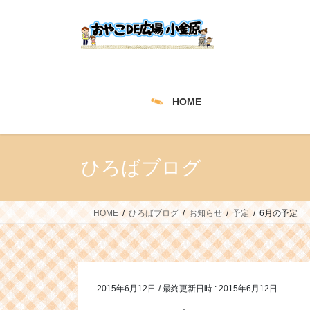
コ
ナ
ン
ビ
テ
ゲ
ン
ー
ツ
シ
へ
ョ
HOME
ス
ン
キ
に
ッ
移
プ
動
ひろばブログ
HOME
ひろばブログ
お知らせ
予定
6月の予定
2015年6月12日
/ 最終更新日時 :
2015年6月12日