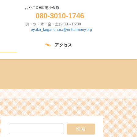
おやこDE広場小金原
080-3010-1746
[月・水・木・金・土] 9:30～16:30
oyako_koganehara@m-harmony.org
アクセス