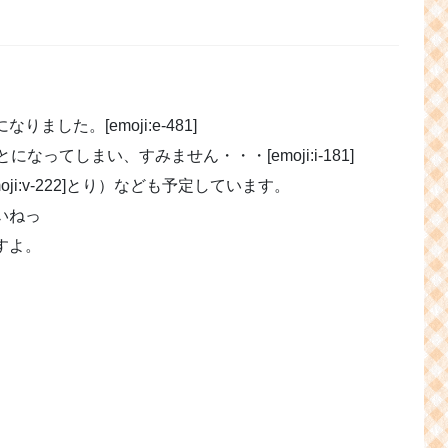
した。[emoji:e-481]
ってしまい、すみません・・・[emoji:i-181]
ji:v-222]とり）なども予定しています。
いねっ
すよ。