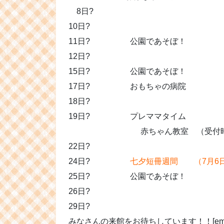
8日?
10日?
11日? 公園であそぼ！
12日?
15日? 公園であそぼ！
17日? おもちゃの病院
18日?
19日? プレママタイム
赤ちゃん教室 （受付時間13:3
22日?
24日?
七夕短冊週間 （7月6
25日? 公園であそぼ！
26日?
29日?
みなさんの来館をお待ちしています！！[emoji: