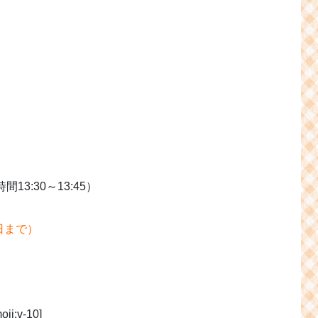
0～13:45）
日まで）
v-10]