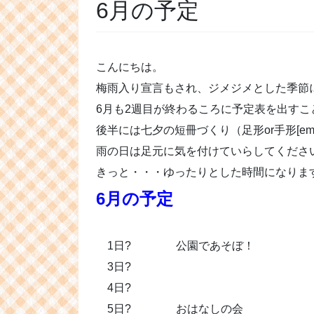
6月の予定
こんにちは。
梅雨入り宣言もされ、ジメジメとした季節になりま
6月も2週目が終わるころに予定表を出すことにな
後半には七夕の短冊づくり（足形or手形[emo
雨の日は足元に気を付けていらしてくださ
きっと・・・ゆったりとした時間になりま
6月の予定
1日? 公園であそぼ！
3日?
4日?
5日? おはなしの会