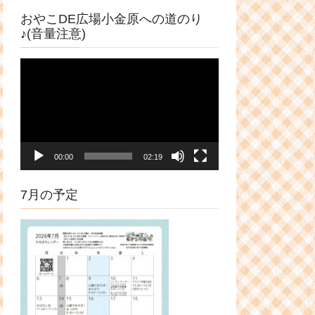
おやこDE広場小金原への道のり
♪(音量注意)
動
画
プ
レ
ー
ヤ
00:00
02:19
ー
7月の予定