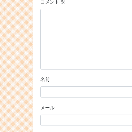
コメント
※
名前
メール