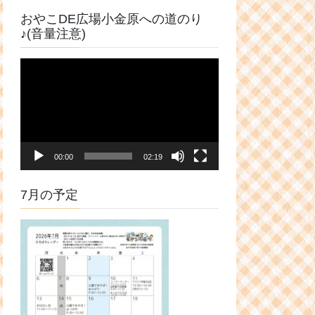
おやこDE広場小金原への道のり
♪(音量注意)
動
画
プ
レ
ー
ヤ
00:00
02:19
ー
7月の予定