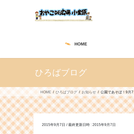
コ
ナ
ン
ビ
テ
ゲ
ン
ー
ツ
シ
へ
ョ
HOME
ス
ン
キ
に
ッ
移
プ
動
ひろばブログ
HOME
ひろばブログ
お知らせ
公園であそぼ！9月7
2015年9月7日
/ 最終更新日時 :
2015年9月7日