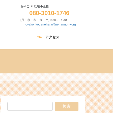
おやこDE広場小金原
080-3010-1746
[月・水・木・金・土] 9:30～16:30
oyako_koganehara@m-harmony.org
アクセス