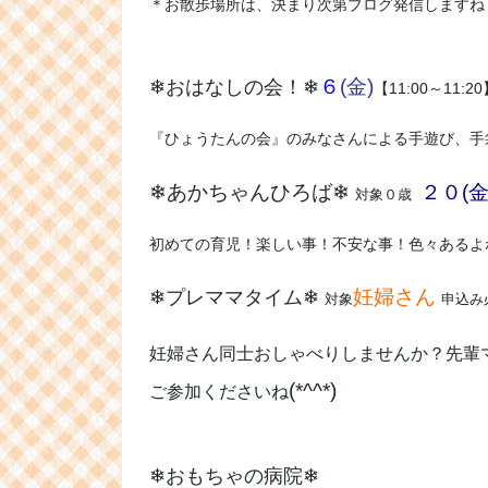
＊お散歩場所は、決まり次第ブログ発信しますね
６
(金)
❄おはなしの会！❄
【11:00～11:2
『ひょうたんの会』のみなさんによる手遊び、手
❄あかちゃんひろば❄
２０(金
対象０歳
初めての育児！楽しい事！不安な事！色々あるよね
妊婦さん
❄プレママタイム❄
対象
申込み
妊婦さん同士おしゃべりしませんか？先輩
(*^^*)
ご参加くださいね
❄おもちゃの病院❄