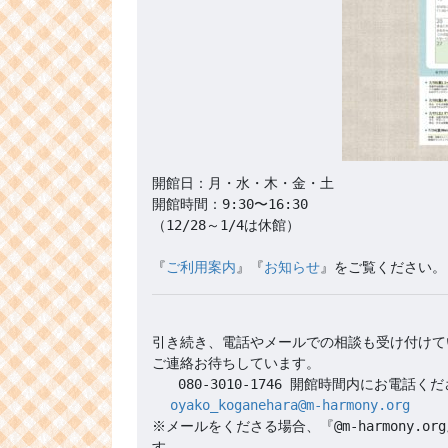
開館日：月・水・木・金・土

開館時間：9:30〜16:30 

（12/28～1/4は休館）

『
ご利用案内
』『
お知らせ
引き続き、電話やメールでの相談も受け付けて
oyako_koganehara@m-harmony.org
※メールをくださる場合、『@m-harmony