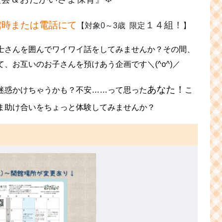
来館時または電話にて
１４組！
【対象0～3歳 限定
】
士さんを囲んでワイワイ話をしてみませんか？その間、
、お互いのお子さんを預けあう企画です＼(^o^)／
あなた！
迷惑かけちゃうかも？不安……って思った
こ
ま助け合いをちょっと体験してみませんか？