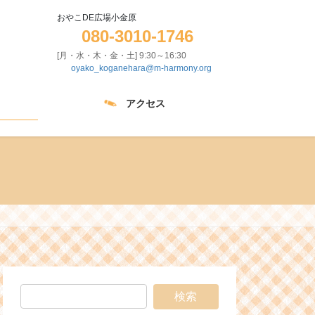
おやこDE広場小金原
080-3010-1746
[月・水・木・金・土] 9:30～16:30
oyako_koganehara@m-harmony.org
アクセス