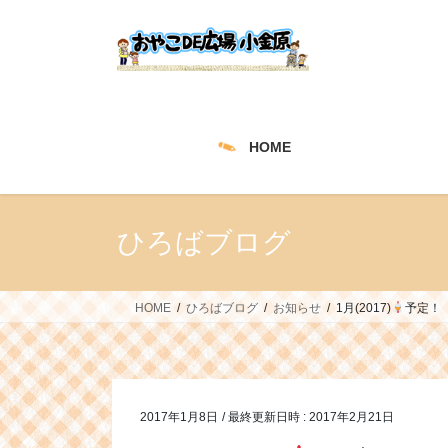
コ
ナ
ン
ビ
テ
ゲ
ン
ー
ツ
シ
へ
ョ
HOME
ス
ン
キ
に
ッ
移
プ
動
ひろばブログ
HOME
ひろばブログ
お知らせ
1月(2017)
予定！
2017年1月8日
/ 最終更新日時 :
2017年2月21日