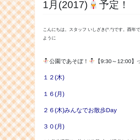
1月(2017)
予定！
こんにちは。スタッフ いしざき(^.^)です。酉年
ように
公園であそぼ！
【9:30～12:00】
１２(木)
１６(月)
２６(木)みんなでお散歩Day
３０(月)