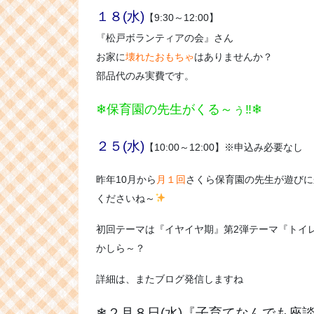
１８(水)
【9:30～12:00】
『松戸ボランティアの会』さん
お家に
壊れたおもちゃ
はありませんか？
部品代のみ実費です。
❄保育園の先生がくる～ぅ‼❄
２５(水)
【10:00～12:00】※申込み必要なし
昨年10月から
月１回
さくら保育園の先生が遊びに
くださいね～
初回テーマは『イヤイヤ期』第2弾テーマ『トイ
かしら～？
詳細は、またブログ発信しますね
❄２月８日(水)『子育てなんでも座