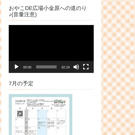
おやこDE広場小金原への道のり
♪(音量注意)
動
画
プ
レ
ー
ヤ
00:00
02:19
ー
7月の予定