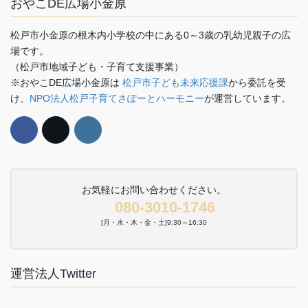
おやこDE広場小金原
松戸市小金原の根木内小学校の中にある0～3歳の乳幼児親子の広
場です。
（松戸市地域子ども・子育て支援事業）
※おやこDE広場小金原は
松戸市子ども未来応援課
から委託を受
け、
NPO法人松戸子育てさぽーとハーモニー
が運営しています。
お気軽にお問い合わせください。
080-3010-1746
[月・水・木・金・土]9:30～16:30
運営法人Twitter