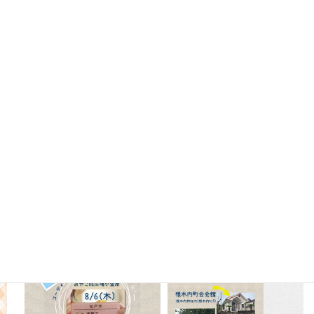
Instagram
oyako_koganehara