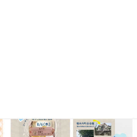
Instagram
oyako_koganehara