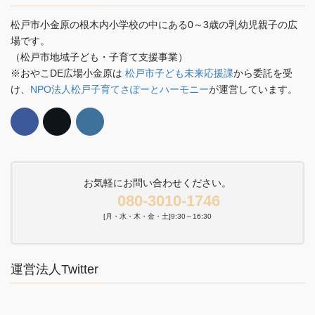
松戸市小金原の根木内小学校の中にある0～3歳の乳幼児親子の広
場です。
（松戸市地域子ども・子育て支援事業）
※おやこDE広場小金原は
松戸市子ども未来応援課
から委託を受
け、
NPO法人松戸子育てさぽーとハーモニー
が運営しています。
お気軽にお問い合わせください。
080-3010-1746
[月・水・木・金・土]9:30～16:30
運営法人Twitter