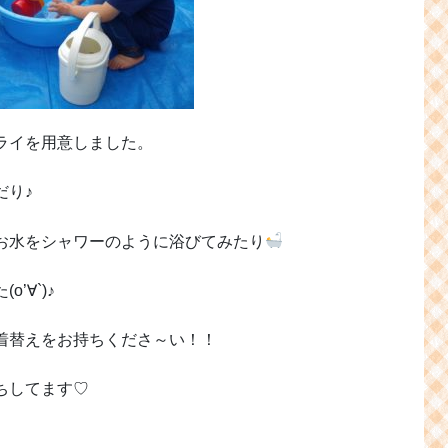
ライを用意しました。
だり♪
お水をシャワーのように浴びてみたり
’∀`)♪
着替えをお持ちくださ～い！！
ちしてます♡