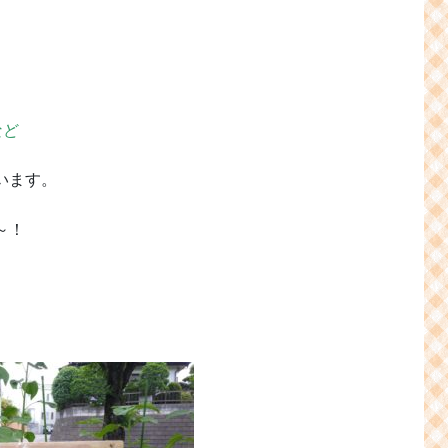
など
います。
～！