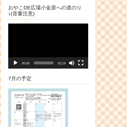
おやこDE広場小金原への道のり
♪(音量注意)
動
画
プ
レ
ー
ヤ
00:00
02:19
ー
7月の予定