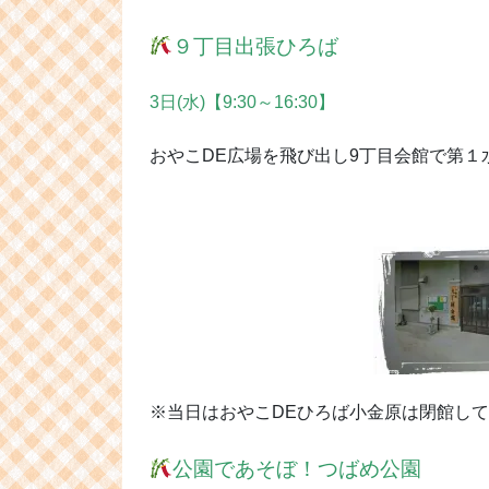
９丁目出張ひろば
3日(水)【9:30～16:30】
おやこDE広場を飛び出し9丁目会館で第
※当日はおやこDEひろば小金原は閉館し
公園であそぼ！つばめ公園