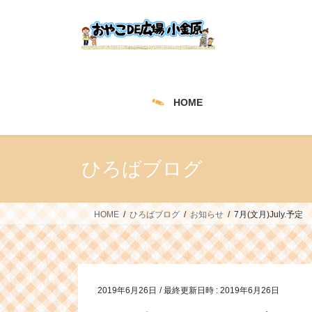
コ
ナ
ン
ビ
テ
ゲ
ン
ー
ツ
シ
へ
ョ
HOME
ス
ン
キ
に
ッ
移
プ
動
ひろばブログ
HOME
ひろばブログ
お知らせ
7月(文月)July.予定
2019年6月26日
/ 最終更新日時 :
2019年6月26日