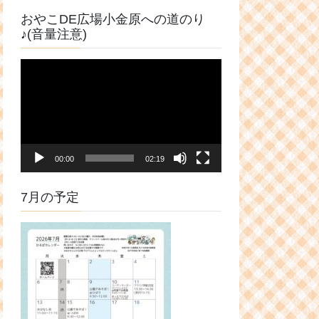
おやこDE広場小金原への道のり
♪(音量注意)
動
画
プ
レ
ー
ヤ
00:00
02:19
ー
7月の予定