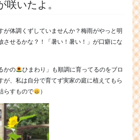
が咲いたよ。
すが体調くずしていませんか？梅雨がやっと明
放させるかな？！「暑い！暑い！
」が口癖にな
るかの
ひまわり」も順調に育ってるのをブロ
すが、私は自分で育てず実家の庭に植えてもら
枯らすもので
）