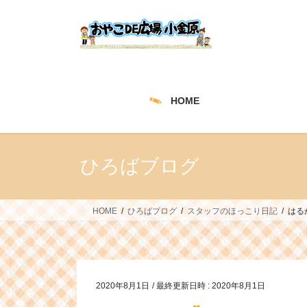
コ
ナ
ン
ビ
テ
ゲ
ン
ー
ツ
シ
へ
ョ
HOME
ス
ン
キ
に
ッ
移
プ
動
ひろばブログ
HOME
ひろばブログ
スタッフのほっこり日記
はる
2020年8月1日
/ 最終更新日時 :
2020年8月1日