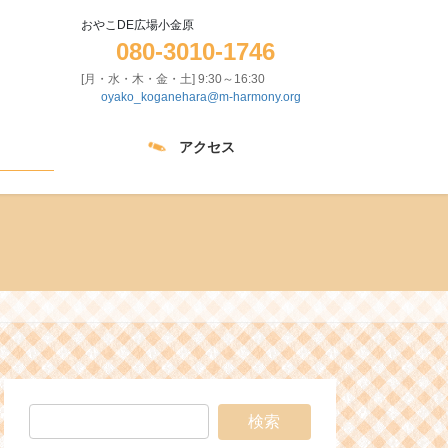
おやこDE広場小金原
080-3010-1746
[月・水・木・金・土] 9:30～16:30
oyako_koganehara@m-harmony.org
アクセス