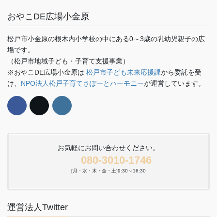
おやこDE広場小金原
松戸市小金原の根木内小学校の中にある0～3歳の乳幼児親子の広
場です。
（松戸市地域子ども・子育て支援事業）
※おやこDE広場小金原は
松戸市子ども未来応援課
から委託を受
け、
NPO法人松戸子育てさぽーとハーモニー
が運営しています。
お気軽にお問い合わせください。
080-3010-1746
[月・水・木・金・土]9:30～16:30
運営法人Twitter