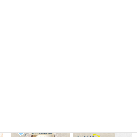
Instagram
oyako_koganehara