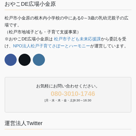
おやこDE広場小金原
松戸市小金原の根木内小学校の中にある0～3歳の乳幼児親子の広
場です。
（松戸市地域子ども・子育て支援事業）
※おやこDE広場小金原は
松戸市子ども未来応援課
から委託を受
け、
NPO法人松戸子育てさぽーとハーモニー
が運営しています。
お気軽にお問い合わせください。
080-3010-1746
[月・水・木・金・土]9:30～16:30
運営法人Twitter