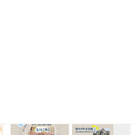
Instagram
oyako_koganehara