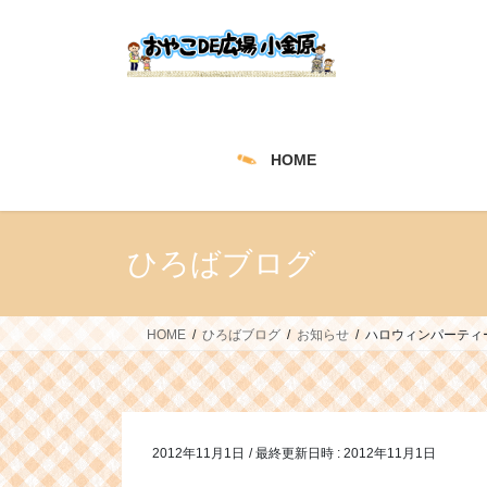
コ
ナ
ン
ビ
テ
ゲ
ン
ー
ツ
シ
へ
ョ
HOME
ス
ン
キ
に
ッ
移
プ
動
ひろばブログ
HOME
ひろばブログ
お知らせ
ハロウィンパーティ
2012年11月1日
/ 最終更新日時 :
2012年11月1日