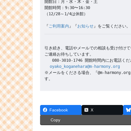
開館日：月・水・木・金・土

開館時間：9:30〜16:30 

（12/28～1/4は休館）

『
ご利用案内
』『
お知らせ
引き続き、電話やメールでの相談も受け付けて
oyako_koganehara@m-harmony.org
※メールをくださる場合、『@m-harmony
Facebook
X
Copy