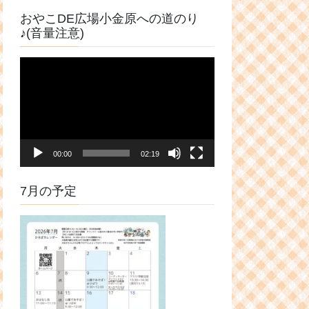
おやこDE広場小金原への道のり
♪(音量注意)
動
画
プ
レ
ー
ヤ
00:00
02:19
ー
7月の予定