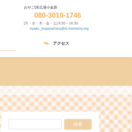
おやこDE広場小金原
080-3010-1746
[月・水・木・金・土] 9:30～16:30
oyako_koganehara@m-harmony.org
アクセス