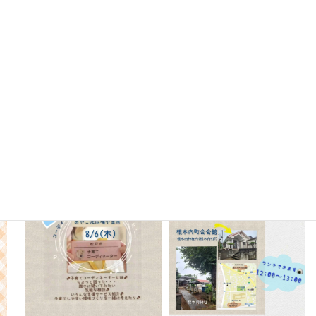
oyako_koganehara