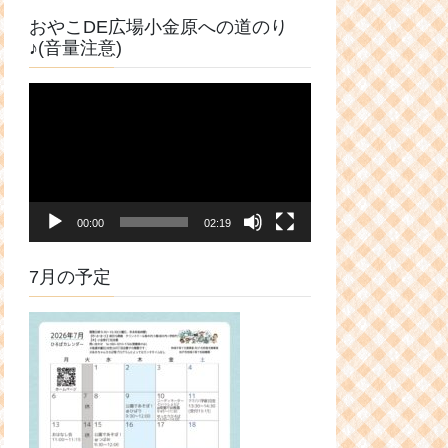
おやこDE広場小金原への道のり
♪(音量注意)
動
画
プ
レ
ー
ヤ
00:00
02:19
ー
7月の予定