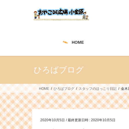
コ
ナ
ン
ビ
テ
ゲ
ン
ー
ツ
シ
へ
ョ
HOME
ス
ン
キ
に
ッ
移
プ
動
ひろばブログ
HOME
ひろばブログ
スタッフのほっこり日記
金木
2020年10月5日
/ 最終更新日時 :
2020年10月5日