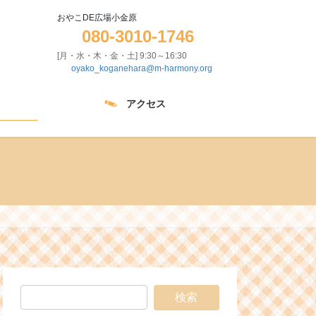
おやこDE広場小金原
080-3010-1746
[月・水・木・金・土] 9:30～16:30
oyako_koganehara@m-harmony.org
アクセス