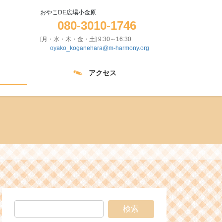
おやこDE広場小金原
080-3010-1746
[月・水・木・金・土] 9:30～16:30
oyako_koganehara@m-harmony.org
アクセス