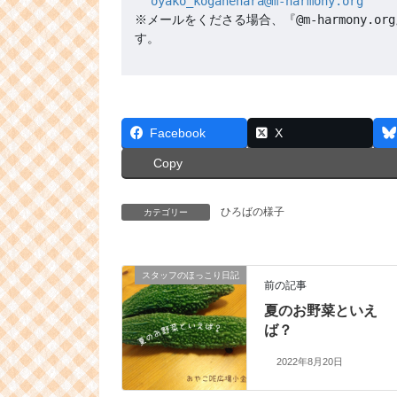
oyako_koganehara@m-harmony.org
※メールをくださる場合、『@m-harmony
Facebook
X
Copy
ひろばの様子
カテゴリー
スタッフのほっこり日記
前の記事
夏のお野菜といえ
ば？
2022年8月20日