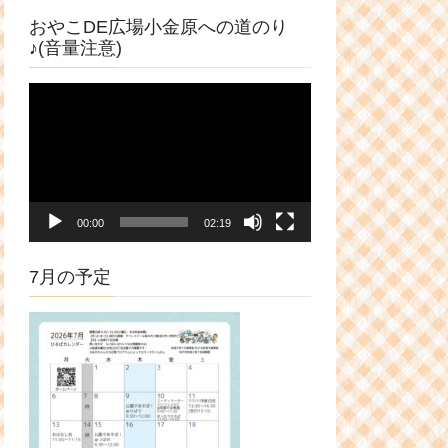
おやこDE広場小金原への道のり
♪(音量注意)
動
画
プ
レ
ー
ヤ
00:00
02:19
ー
7月の予定