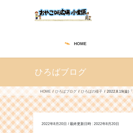
コ
ナ
ン
ビ
テ
ゲ
ン
ー
ツ
シ
へ
ョ
HOME
ス
ン
キ
に
ッ
移
プ
動
ひろばブログ
HOME
ひろばブログ
ひろばの様子
2022.8.1
2022年8月20日
/ 最終更新日時 :
2022年8月20日